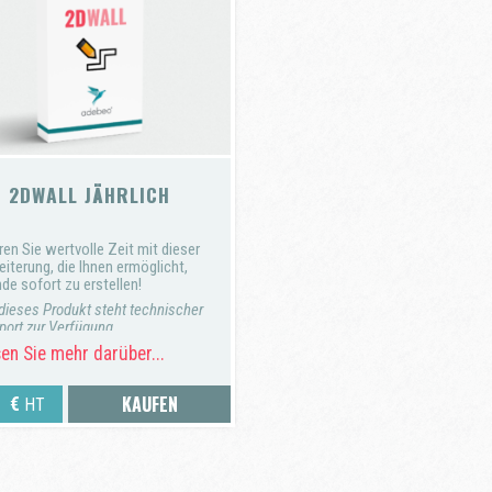
2DWALL JÄHRLICH
en Sie wertvolle Zeit mit dieser
iterung, die Ihnen ermöglicht,
de sofort zu erstellen!
 dieses Produkt steht technischer
port zur Verfügung.
en Sie mehr darüber...
 Rückerstattung ist nicht
lich. Stattdessen erhalten Sie
 Gutschrift, die Sie für einen
KAUFEN
0
€
HT
ünftigen Einkauf auf unserer
site verwenden können.