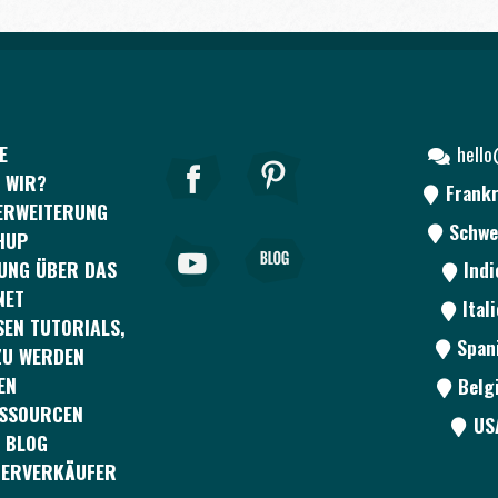
E
hell
 WIR?
Frankr
ERWEITERUNG
Schwe
HUP
UNG ÜBER DAS
Ind
NET
Ital
EN TUTORIALS,
Span
ZU WERDEN
EN
Belg
ESSOURCEN
US
 BLOG
DERVERKÄUFER